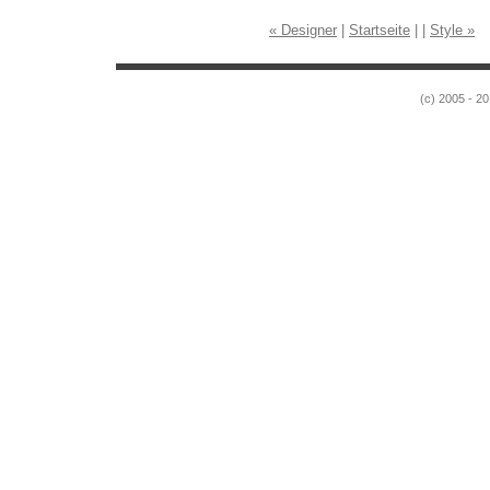
« Designer
|
Startseite
| |
Style »
(c) 2005 - 20