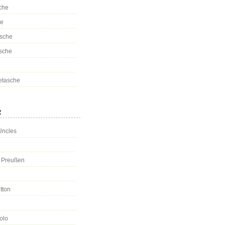
che
se
sche
sche
tasche
R
Uncles
s Preußen
tton
olo