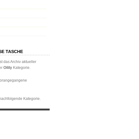
SE TASCHE
st das Archiv aktueller
der
Oilily
Kategorie.
 vorangegangene
 nachfolgende Kategorie.