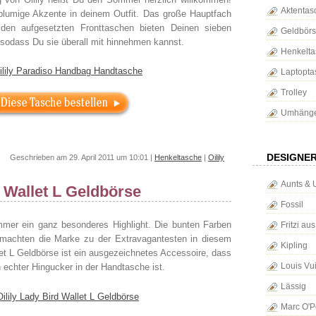
Aktentas
blumige Akzente in deinem Outfit. Das große Hauptfach
den aufgesetzten Fronttaschen bieten Deinen sieben
Geldbör
sodass Du sie überall mit hinnehmen kannst.
Henkelta
Laptopta
Trolley
Umhänge
DESIGNE
Geschrieben am 29. April 2011 um 10:01 |
Henkeltasche
|
Oilily
Aunts & 
d Wallet L Geldbörse
Fossil
immer ein ganz besonderes Highlight. Die bunten Farben
Fritzi au
 machten die Marke zu der Extravagantesten in diesem
Kipling
let L Geldbörse ist ein ausgezeichnetes Accessoire, dass
Louis Vui
 echter Hingucker in der Handtasche ist.
Lässig
Marc O'P