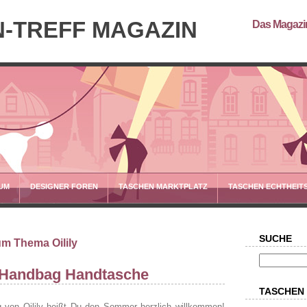
-TREFF MAGAZIN
Das Magazin
UM
DESIGNER FOREN
TASCHEN MARKTPLATZ
TASCHEN ECHTHEIT
SUCHE
um Thema Oilily
o Handbag Handtasche
TASCHEN
 von Oilily heißt Du den Sommer herzlich willkommen!