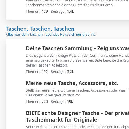
Valentino, Celine, Saint Laurent, Tod's, Chloé und Dolce & Gabb
Taschenmarken ohne eigenes Unterforum diskutieren.
Themen
129
Beiträge
1,4k
Taschen, Taschen, Taschen
Alles was dein Taschen-liebendes Herz sich nur ersehnt.
Deine Taschen Sammlung - Zeig uns wa
Dies ist genau der richtige Platz um der Community deine Han
eine neu gekaufte Tasche zu präsentieren. Bitte beachte die Reg
deiner Taschen Kollektion.
Themen
192
Beiträge
5,2k
Meine neue Tasche, Accessoire, etc.
Stellt hier eure neu erworbene Taschen, Accessoires oder was i
Designerstücken gekauft habt vor.
Themen
720
Beiträge
19k
BIETE echte Designer Tasche - Der priva
Taschenmarkt für Originale
SELL:
In diesem Forum könnt ihr private Kleinanzeigen für origi