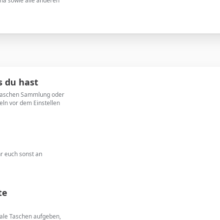
ana sowie alle anderen
s du hast
dtaschen Sammlung oder
eln vor dem Einstellen
hr euch sonst an
te
nale Taschen aufgeben,