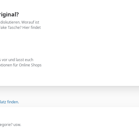
iginal?
diskutieren. Worauf ist
Fake Tasche? Hier findet
s vor und lasst euch
ktionen für Online Shops
atz finden.
egorie? usw.