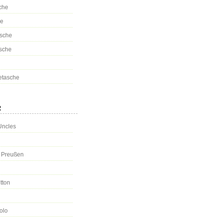
che
se
sche
sche
tasche
R
Uncles
s Preußen
tton
olo