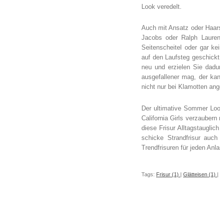
Look veredelt.
Auch mit Ansatz oder Haar
Jacobs oder Ralph Lauren
Seitenscheitel oder gar k
auf den Laufsteg geschickt
neu und erzielen Sie dadu
ausgefallener mag, der kan
nicht nur bei Klamotten an
Der ultimative Sommer Loo
California Girls verzauber
diese Frisur Alltagstaugli
schicke Strandfrisur au
Trendfrisuren für jeden Anla
Tags:
Frisur (1)
|
Glätteisen (1)
|