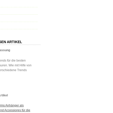
SEN ARTIKEL
assung
ends für die besten
uren. Wie mit Hilfe von
verschiedene Trends
rtikel
rms Anhänger als
nd Accessiores für die