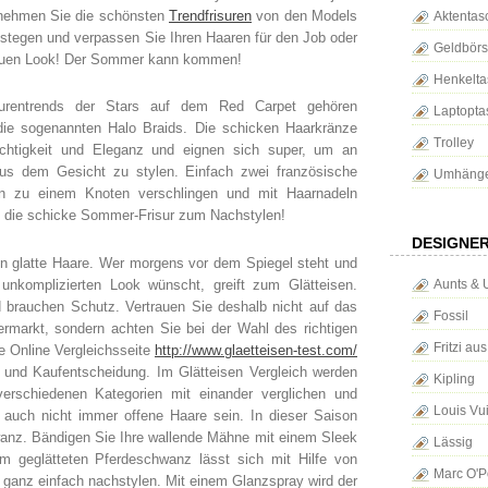
rnehmen Sie die schönsten
Trendfrisuren
von den Models
Aktentas
ufstegen und verpassen Sie Ihren Haaren für den Job oder
Geldbör
neuen Look! Der Sommer kann kommen!
Henkelta
surentrends der Stars auf dem Red Carpet gehören
Laptopta
 die sogenannten Halo Braids. Die schicken Haarkränze
Trolley
eichtigkeit und Eleganz und eignen sich super, um an
us dem Gesicht zu stylen. Einfach zwei französische
Umhänge
en zu einem Knoten verschlingen und mit Haarnadeln
ist die schicke Sommer-Frisur zum Nachstylen!
DESIGNE
 glatte Haare. Wer morgens vor dem Spiegel steht und
unkomplizierten Look wünscht, greift zum Glätteisen.
Aunts & 
d brauchen Schutz. Vertrauen Sie deshalb nicht auf das
Fossil
ermarkt, sondern achten Sie bei der Wahl des richtigen
Fritzi au
ie Online Vergleichsseite
http://www.glaetteisen-test.com/
l und Kaufentscheidung. Im Glätteisen Vergleich werden
Kipling
verschiedenen Kategorien mit einander verglichen und
Louis Vui
auch nicht immer offene Haare sein. In dieser Saison
anz. Bändigen Sie Ihre wallende Mähne mit einem Sleek
Lässig
m geglätteten Pferdeschwanz lässt sich mit Hilfe von
Marc O'P
ganz einfach nachstylen. Mit einem Glanzspray wird der