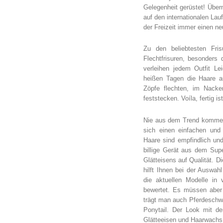
Gelegenheit gerüstet! Übe
auf den internationalen La
der Freizeit immer einen 
Zu den beliebtesten Fri
Flechtfrisuren, besonders
verleihen jedem Outfit L
heißen Tagen die Haare a
Zöpfe flechten, im Nack
feststecken. Voíla, fertig 
Nie aus dem Trend kommen
sich einen einfachen und 
Haare sind empfindlich un
billige Gerät aus dem Sup
Glätteisens auf Qualität. D
hilft Ihnen bei der Auswah
die aktuellen Modelle in 
bewertet. Es müssen aber 
trägt man auch Pferdeschw
Ponytail. Der Look mit de
Glätteeisen und Haarwachs 