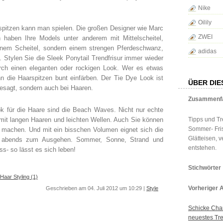
Nike
Oilily
spitzen kann man spielen. Die großen Designer wie Marc
ZWEI
 haben Ihre Models unter anderem mit Mittelscheitel,
einem Scheitel, sondern einem strengen Pferdeschwanz,
adidas
. Stylen Sie die Sleek Ponytail Trendfrisur immer wieder
rch einen eleganten oder rockigen Look. Wer es etwas
n die Haarspitzen bunt einfärben. Der Tie Dye Look ist
ÜBER DIE
gesagt, sondern auch bei Haaren.
Zusammenf
k für die Haare sind die Beach Waves. Nicht nur echte
n mit langen Haaren und leichten Wellen. Auch Sie können
Tipps und Tr
Sommer- Fris
ch machen. Und mit ein bisschen Volumen eignet sich die
Glätteisen, 
ch abends zum Ausgehen. Sommer, Sonne, Strand und
entstehen.
ss- so lässt es sich leben!
Stichwörter
Haar Styling (1)
Vorheriger A
Geschrieben am 04. Juli 2012 um 10:29 |
Style
Schicke Cha
neuestes Tre